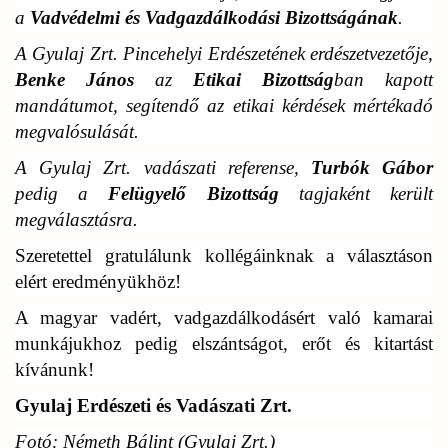
a
Vadvédelmi és Vadgazdálkodási Bizottságának
.
A Gyulaj Zrt. Pincehelyi Erdészetének erdészetvezetője,
Benke János
az
Etikai Bizottság
ban kapott
mandátumot, segítendő az etikai kérdések mértékadó
megvalósulását.
A Gyulaj Zrt. vadászati referense,
Turbók Gábor
pedig a
Felügyelő Bizottság
tagjaként került
megválasztásra.
Szeretettel gratulálunk kollégáinknak a választáson
elért eredményükhöz!
A magyar vadért, vadgazdálkodásért való kamarai
munkájukhoz pedig elszántságot, erőt és kitartást
kívánunk!
Gyulaj Erdészeti és Vadászati Zrt.
Fotó: Németh Bálint (Gyulaj Zrt.)