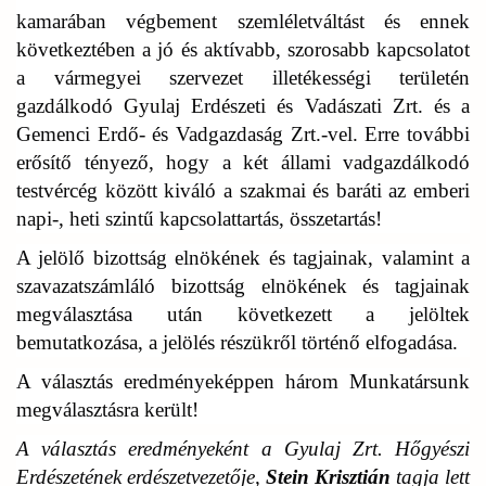
kamarában végbement szemléletváltást és ennek
következtében a jó és aktívabb, szorosabb kapcsolatot
a vármegyei szervezet illetékességi területén
gazdálkodó Gyulaj Erdészeti és Vadászati Zrt. és a
Gemenci Erdő- és Vadgazdaság Zrt.-vel. Erre további
erősítő tényező, hogy a két állami vadgazdálkodó
testvércég között kiváló a szakmai és baráti az emberi
napi-, heti szintű kapcsolattartás, összetartás!
A jelölő bizottság elnökének és tagjainak, valamint a
szavazatszámláló bizottság elnökének és tagjainak
megválasztása után következett a jelöltek
bemutatkozása, a jelölés részükről történő elfogadása.
A választás eredményeképpen három Munkatársunk
megválasztásra került!
A választás eredményeként a Gyulaj Zrt. Hőgyészi
Erdészetének erdészetvezetője,
Stein Krisztián
tagja lett