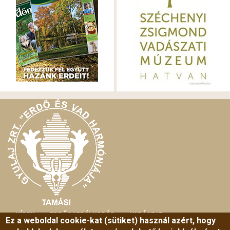
HÍREK
ERDŐGAZDÁLKODÁS
VADÁSZAT
MAIN
Ez a weboldal cookie-kat (sütiket) használ azért, hogy