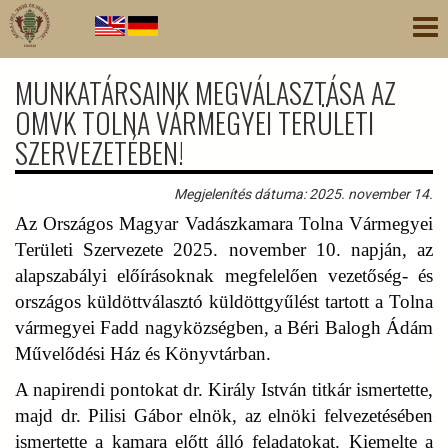
Ugrás
Nav
a
átk
tartalomra
MUNKATÁRSAINK MEGVÁLASZTÁSA AZ
OMVK TOLNA VÁRMEGYEI TERÜLETI
SZERVEZETÉBEN!
Megjelenítés dátuma: 2025. november 14.
Az Országos Magyar Vadászkamara Tolna Vármegyei
Területi Szervezete 2025. november 10. napján, az
alapszabályi előírásoknak megfelelően vezetőség- és
országos küldöttválasztó küldöttgyűlést tartott a Tolna
vármegyei Fadd nagyközségben, a Béri Balogh Ádám
Művelődési Ház és Könyvtárban.
A napirendi pontokat dr. Király István titkár ismertette,
majd dr. Pilisi Gábor elnök, az elnöki felvezetésében
ismertette a kamara előtt álló feladatokat. Kiemelte a