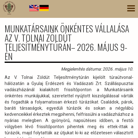
Ugrás
Nav
a
átk
tartalomra
MUNKATÁRSAINK ÖNKÉNTES VÁLLALÁSA
AZ V. TOLNAI ZÖLDÚT
TELJESÍTMÉNYTÚRÁN– 2026. MÁJUS 9-
ÉN
Megjelenítés dátuma: 2026. május 10.
Az V. Tolnai Zöldút Teljesítménytúrán kijelölt túraútvonal-
hálózatán a Gyulaj Erdészeti és Vadászati Zrt. Szálláspusztai
vadászházánál kialakított frissítőponton a Munkatársaink
önkéntes munkájukkal, szeretettel nyújtott kiszolgálással várták
és fogadták a folyamatosan érkező túrázókat. Családok, párok,
baráti társaságok, egyedüli túrázók és sokan a négylábú
kedvenceikkel érkeztek megpihenni, felfrissülni a vadászházhoz a
nyárias melegben. A gyönyörű, napsütéses időben, a festői
völgyben lévő frissítőponton pihentek meg és ettek-ittak a
túrázók, majd folytatták az útjukat ki-ki az előzetesen választott