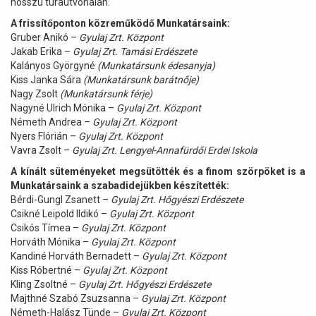
hosszú túraútvonalán.
A frissítőponton közreműködő Munkatársaink:
Gruber Anikó –
Gyulaj Zrt. Központ
Jakab Erika –
Gyulaj Zrt. Tamási Erdészete
Kalányos Györgyné
(Munkatársunk édesanyja)
Kiss Janka Sára
(Munkatársunk barátnője)
Nagy Zsolt
(Munkatársunk férje)
Nagyné Ulrich Mónika –
Gyulaj Zrt. Központ
Németh Andrea –
Gyulaj Zrt. Központ
Nyers Flórián –
Gyulaj Zrt. Központ
Vavra Zsolt –
Gyulaj Zrt. Lengyel-Annafürdői Erdei Iskola
A kínált süteményeket megsütötték és a finom szörpöket is a
Munkatársaink a szabadidejükben készítették:
Bérdi-Gungl Zsanett –
Gyulaj Zrt. Hőgyészi Erdészete
Csikné Leipold Ildikó –
Gyulaj Zrt. Központ
Csikós Tímea –
Gyulaj Zrt. Központ
Horváth Mónika –
Gyulaj Zrt. Központ
Kandiné Horváth Bernadett –
Gyulaj Zrt. Központ
Kiss Róbertné –
Gyulaj Zrt. Központ
Kling Zsoltné –
Gyulaj Zrt. Hőgyészi Erdészete
Majthné Szabó Zsuzsanna –
Gyulaj Zrt. Központ
Németh-Halász Tünde –
Gyulaj Zrt. Központ