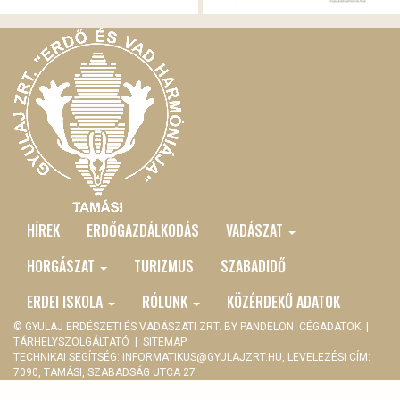
HÍREK
ERDŐGAZDÁLKODÁS
VADÁSZAT
MAIN
MENU
HORGÁSZAT
TURIZMUS
SZABADIDŐ
ERDEI ISKOLA
RÓLUNK
KÖZÉRDEKŰ ADATOK
© GYULAJ ERDÉSZETI ÉS VADÁSZATI ZRT. BY
PANDELON
CÉGADATOK
|
TÁRHELYSZOLGÁLTATÓ
|
SITEMAP
TECHNIKAI SEGÍTSÉG:
INFORMATIKUS@GYULAJZRT.HU
, LEVELEZÉSI CÍM:
7090, TAMÁSI, SZABADSÁG UTCA 27