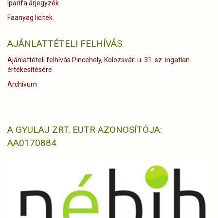
Iparifa árjegyzék
Faanyag licitek
AJÁNLATTÉTELI FELHÍVÁS
Ajánlattételi felhívás Pincehely, Kolozsvári u. 31. sz. ingatlan
értékesítésére
Archívum
A GYULAJ ZRT. EUTR AZONOSÍTÓJA:
AA0170884