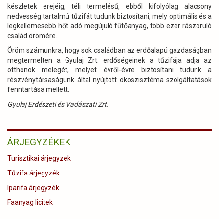
készletek erejéig, téli termelésű, ebből kifolyólag alacsony
nedvesség tartalmú tűzifát tudunk biztosítani, mely optimális és a
legkellemesebb hőt adó megújuló fűtőanyag, több ezer rászoruló
család örömére.
Öröm számunkra, hogy sok családban az erdőalapú gazdaságban
megtermelten a Gyulaj Zrt. erdőségeinek a tűzifája adja az
otthonok melegét, melyet évről-évre biztosítani tudunk a
részvénytársaságunk által nyújtott ökoszisztéma szolgáltatások
fenntartása mellett.
Gyulaj Erdészeti és Vadászati Zrt.
ÁRJEGYZÉKEK
Turisztikai árjegyzék
Tűzifa árjegyzék
Iparifa árjegyzék
Faanyag licitek