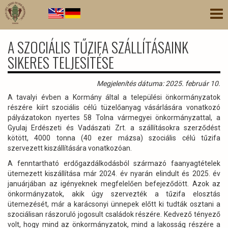
Ugrás
Nav
a
átk
tartalomra
A SZOCIÁLIS TŰZIFA SZÁLLÍTÁSAINK
SIKERES TELJESÍTÉSE
Megjelenítés dátuma: 2025. február 10.
A tavalyi évben a Kormány által a települési önkormányzatok
részére kiírt szociális célú tüzelőanyag vásárlására vonatkozó
pályázatokon nyertes 58 Tolna vármegyei önkormányzattal, a
Gyulaj Erdészeti és Vadászati Zrt. a szállításokra szerződést
kötött, 4000 tonna (40 ezer mázsa) szociális célú tűzifa
szervezett kiszállítására vonatkozóan.
A fenntartható erdőgazdálkodásból származó faanyagtételek
ütemezett kiszállítása már 2024. év nyarán elindult és 2025. év
januárjában az igényeknek megfelelően befejeződött. Azok az
önkormányzatok, akik úgy szervezték a tűzifa elosztás
ütemezését, már a karácsonyi ünnepek előtt ki tudták osztani a
szociálisan rászoruló jogosult családok részére. Kedvező tényező
volt, hogy mind az önkormányzatok, mind a lakosság részére a