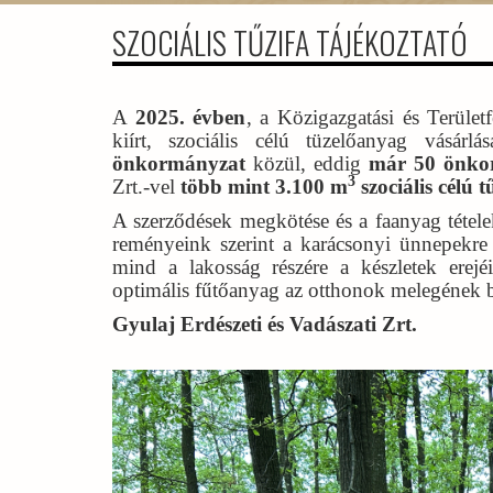
SZOCIÁLIS TŰZIFA TÁJÉKOZTATÓ
A
2025. évben
, a Közigazgatási és Terület
kiírt, szociális célú tüzelőanyag vásár
önkormányzat
közül, eddig
már 50 önk
3
Zrt.-vel
több mint 3.100 m
szociális célú t
A szerződések megkötése és a faanyag tételek
reményeink szerint a karácsonyi ünnepekr
mind a lakosság részére a készletek erejé
optimális fűtőanyag az otthonok melegének b
Gyulaj Erdészeti és Vadászati Zrt.