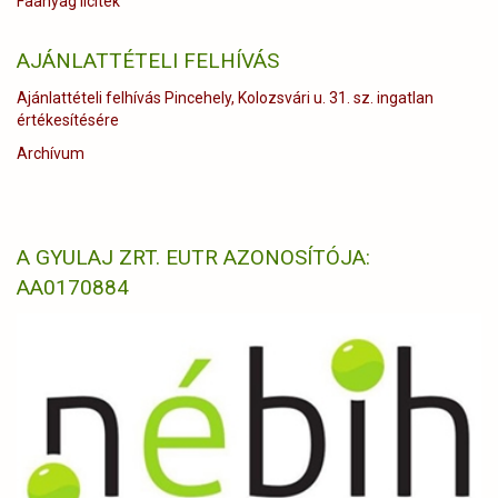
Faanyag licitek
AJÁNLATTÉTELI FELHÍVÁS
Ajánlattételi felhívás Pincehely, Kolozsvári u. 31. sz. ingatlan
értékesítésére
Archívum
A GYULAJ ZRT. EUTR AZONOSÍTÓJA:
AA0170884