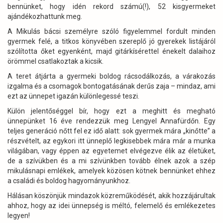
bennünket, hogy idén rekord számú(!), 52 kisgyermeket
ajándékozhattunk meg.
A Mikulás bácsi személyre szóló figyelemmel fordult minden
gyermek felé, a titkos könyvében szereplő jó gyerekek listájáról
szólította őket egyenként, majd gitárkísérettel énekelt dalaihoz
örömmel csatlakoztak a kicsik.
A teret átjárta a gyermeki boldog rácsodálkozás, a várakozás
izgalma és a csomagok bontogatásának derűs zaja – mindaz, ami
ezt az ünnepet igazán különlegessé teszi.
Külön jelentőséggel bír, hogy ezt a meghitt és megható
ünnepünket 16 éve rendezzük meg Lengyel Annafürdőn. Egy
teljes generáció nőtt fel ez idő alatt: sok gyermek mára „kinőtte” a
részvételt, az egykori itt ünneplő legkisebbek mára már a munka
világában, vagy éppen az egyetemet elvégezve élik az életüket,
de a szívükben és a mi szívünkben tovább élnek azok a szép
mikulásnapi emlékek, amelyek közösen kötnek bennünket ehhez
a családi és boldog hagyományunkhoz.
Hálásan köszönjük mindazok közreműködését, akik hozzájárultak
ahhoz, hogy az idei ünnepség is méltó, felemelő és emlékezetes
legyen!