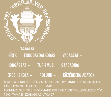
HÍREK
ERDŐGAZDÁLKODÁS
VADÁSZAT
MAIN
MENU
HORGÁSZAT
TURIZMUS
SZABADIDŐ
ERDEI ISKOLA
RÓLUNK
KÖZÉRDEKŰ ADATOK
© GYULAJ ERDÉSZETI ÉS VADÁSZATI ZRT. BY
PANDELON
CÉGADATOK
|
TÁRHELYSZOLGÁLTATÓ
|
SITEMAP
TECHNIKAI SEGÍTSÉG:
INFORMATIKUS@GYULAJZRT.HU
, LEVELEZÉSI CÍM:
7090, TAMÁSI, SZABADSÁG UTCA 27