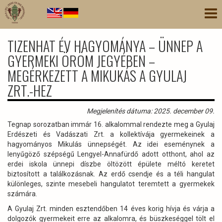
Ugrás
Nav
a
átk
tartalomra
TIZENHAT ÉV HAGYOMÁNYA – ÜNNEP A
GYERMEKI ÖRÖM JEGYÉBEN –
MEGÉRKEZETT A MIKUKÁS A GYULAJ
ZRT.-HEZ
Megjelenítés dátuma: 2025. december 09.
Tegnap sorozatban immár 16. alkalommal rendezte meg a Gyulaj
Erdészeti és Vadászati Zrt. a kollektívája gyermekeinek a
hagyományos Mikulás ünnepségét. Az idei eseménynek a
lenyűgöző szépségű Lengyel-Annafürdő adott otthont, ahol az
erdei iskola ünnepi díszbe öltözött épülete méltó keretet
biztosított a találkozásnak. Az erdő csendje és a téli hangulat
különleges, szinte mesebeli hangulatot teremtett a gyermekek
számára.
A Gyulaj Zrt. minden esztendőben 14 éves korig hívja és várja a
dolgozók gyermekeit erre az alkalomra, és büszkeséggel tölt el