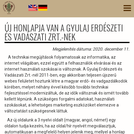
Ugrás
Nav
a
átk
tartalomra
ÚJ HONLAPJA VAN A GYULAJ ERDÉSZETI
ÉS VADÁSZATI ZRT.-NEK
Megjelenítés dátuma: 2020. december 11.
A technikai megújítások folyamatosak az informatika, az
internet világában, ezzel együtt a felhasználók elvárásai és az
internet használati szokásai is változnak. A Gyulaj Erdészeti és
Vadászati Zrt.-nél 2011-ben, egy akkoriban teljesen újszerű
webes felületet hoztunk létre a magyar erdő- és vadgazdálkodók
körében, melyet néhány évvel később további technikai
fejlesztéssel modernizáltuk, de az idők változnak és ismét tovább
kellett lépnünk. A szükséges forgalmi adatokat, használati
szokásokat, a lehetséges marketing eszközöket elemezve a
változtatást szükségesnek láttuk.
Az új oldalunk a 3 nyelvi oldalt (magyar, angol, német) egy
oldalon tudja kezelni, ha az oldal/hír nyelvét megválasztjuk,
automatikusan a megfelelő helyen jelenik meg, mellyel a honlap