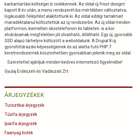
karbantartási költségei is csökkennek. Az oldal új frisst designt
kapott 8 év után, a menü rendszerét kis mértékben változtatva,
logikusabb felépítést alakítottunk ki. Az oldal eddigi tartalmait
maradéktalanul költöztettük az új rendszerbe. Az új oldal minden
platformon, kiemelten okostelefonon és tableten is a kor
elvárásainak megfelelően jól olvasható, átlátható. Egy új, gyorsabb
SSD alapú tárhelyre költözött a weboldalunk. A Drupal 8 új
gyorsítótárazási képességeinek és az alatta futó PHP 7
keretrendszernek köszönhetően gyorsabban jelenik meg az oldal.
Szeretettel ajánljuk minden kedves internetező figyelmébe!
Gyulaj Erdészeti és Vadászati Zrt.
ÁRJEGYZÉKEK
Turisztikai árjegyzék
Tűzifa árjegyzék
Iparifa árjegyzék
Faanyag licitek