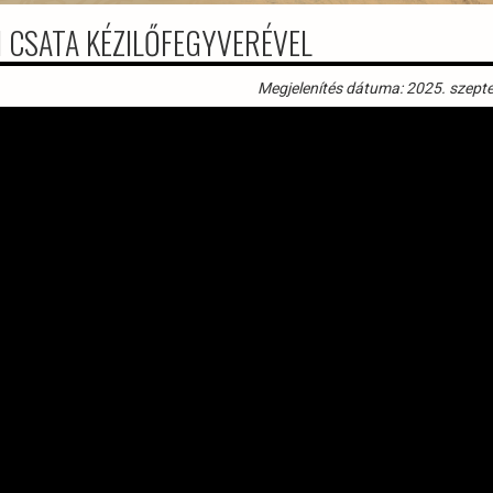
 CSATA KÉZILŐFEGYVERÉVEL
Megjelenítés dátuma: 2025. szept