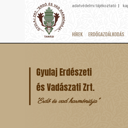
adatvédelmi tájékoztató
ka
Topmenu
HÍREK
ERDŐGAZDÁLKODÁS
Main
Ugrás
navigation
a
tartalomra
Gyulaj Erdészeti
és Vadászati Zrt.
"Erdő és vad harmóniája"