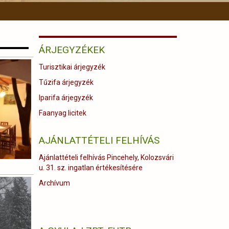
ÁRJEGYZÉKEK
Turisztikai árjegyzék
Tűzifa árjegyzék
Iparifa árjegyzék
Faanyag licitek
AJÁNLATTÉTELI FELHÍVÁS
Ajánlattételi felhívás Pincehely, Kolozsvári
u. 31. sz. ingatlan értékesítésére
Archívum