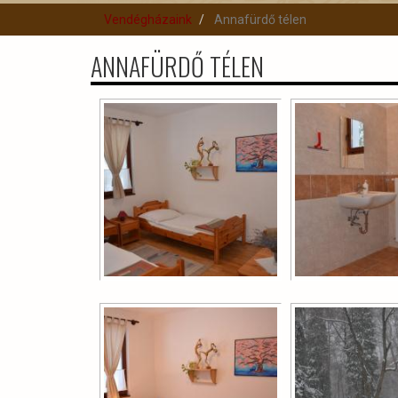
Vendégházaink
Annafürdő télen
ANNAFÜRDŐ TÉLEN