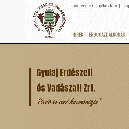
adatvédelmi tájékoztató
ka
Topmenu
HÍREK
ERDŐGAZDÁLKODÁS
Main
Ugrás
navigation
a
tartalomra
Gyulaj Erdészeti
és Vadászati Zrt.
"Erdő és vad harmóniája"