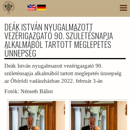
Ugrás
Nav
a
átk
tartalomra
DEÁK ISTVÁN NYUGALMAZOTT
VEZÉRIGAZGATÓ 90. SZÜLETÉSNAPJA
ALKALMÁBÓL TARTOTT MEGLEPETÉS
ÜNNEPSÉG
Deák István nyugalmazott vezérigazgató 90.
születésnapja alkalmából tartott meglepetés ünnepség
az Óbíródi vadászházban 2022. február 3-án
Fotók: Németh Bálint