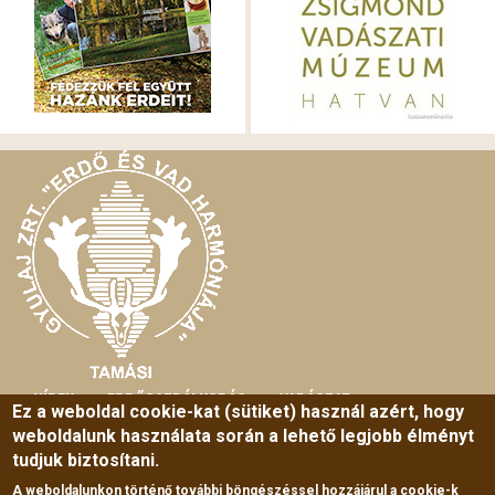
HÍREK
ERDŐGAZDÁLKODÁS
VADÁSZAT
MAIN
Ez a weboldal cookie-kat (sütiket) használ azért, hogy
weboldalunk használata során a lehető legjobb élményt
MENU
HORGÁSZAT
TURIZMUS
SZABADIDŐ
tudjuk biztosítani.
ERDEI ISKOLA
RÓLUNK
KÖZÉRDEKŰ ADATOK
A weboldalunkon történő további böngészéssel hozzájárul a cookie-k