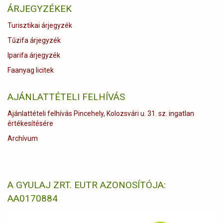
ÁRJEGYZÉKEK
Turisztikai árjegyzék
Tűzifa árjegyzék
Iparifa árjegyzék
Faanyag licitek
AJÁNLATTÉTELI FELHÍVÁS
Ajánlattételi felhívás Pincehely, Kolozsvári u. 31. sz. ingatlan
értékesítésére
Archívum
A GYULAJ ZRT. EUTR AZONOSÍTÓJA:
AA0170884