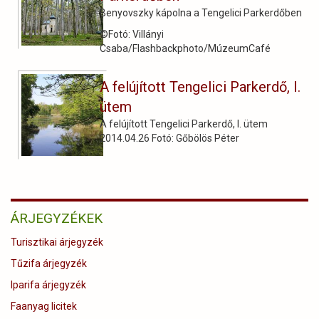
Benyovszky kápolna a Tengelici Parkerdőben
©Fotó: Villányi
Csaba/Flashbackphoto/MúzeumCafé
A felújított Tengelici Parkerdő, I.
ütem
A felújított Tengelici Parkerdő, I. ütem
2014.04.26 Fotó: Gőbölös Péter
ÁRJEGYZÉKEK
Turisztikai árjegyzék
Tűzifa árjegyzék
Iparifa árjegyzék
Faanyag licitek