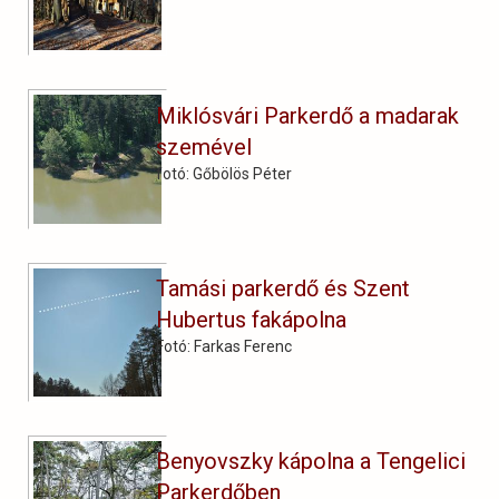
Miklósvári Parkerdő a madarak
szemével
fotó: Gőbölös Péter
Tamási parkerdő és Szent
Hubertus fakápolna
Fotó: Farkas Ferenc
Benyovszky kápolna a Tengelici
Parkerdőben