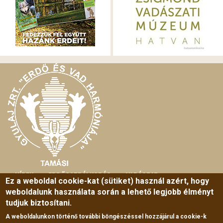
HÍREK
ERDŐGAZDÁLKODÁS
VADÁSZAT
MAIN
Ez a weboldal cookie-kat (sütiket) használ azért, hogy
weboldalunk használata során a lehető legjobb élményt
MENU
HORGÁSZAT
TURIZMUS
SZABADIDŐ
tudjuk biztosítani.
ERDEI ISKOLA
RÓLUNK
KÖZÉRDEKŰ ADATOK
A weboldalunkon történő további böngészéssel hozzájárul a cookie-k