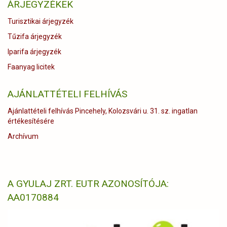
ÁRJEGYZÉKEK
Turisztikai árjegyzék
Tűzifa árjegyzék
Iparifa árjegyzék
Faanyag licitek
AJÁNLATTÉTELI FELHÍVÁS
Ajánlattételi felhívás Pincehely, Kolozsvári u. 31. sz. ingatlan
értékesítésére
Archívum
A GYULAJ ZRT. EUTR AZONOSÍTÓJA:
AA0170884