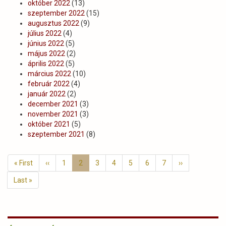
október 2022
(13)
szeptember 2022
(15)
augusztus 2022
(9)
július 2022
(4)
június 2022
(5)
május 2022
(2)
április 2022
(5)
március 2022
(10)
február 2022
(4)
január 2022
(2)
december 2021
(3)
november 2021
(3)
október 2021
(5)
szeptember 2021
(8)
Oldalszámozás
Első
« First
Előző
‹‹
Page
1
Jelenlegi
2
Page
3
Page
4
Page
5
Page
6
Page
7
Következő
››
oldal
ioldal
oldal
oldal
Utolsó
Last »
oldal